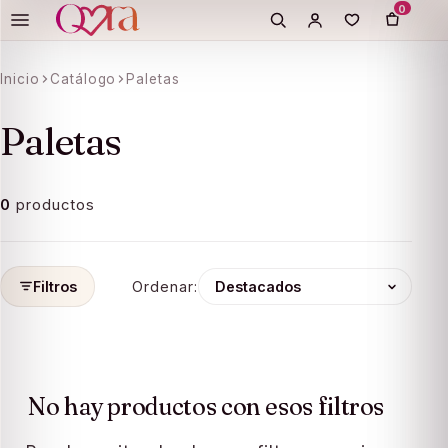
0
Inicio
Catálogo
Paletas
ation missing:
essibility.skip_to_text
Paletas
0
productos
Filtros
Ordenar:
No hay productos con esos filtros