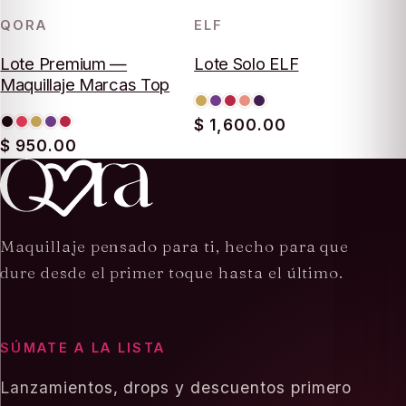
QORA
ELF
LOTE
LOTE
Lote Premium —
Lote Solo ELF
Maquillaje Marcas Top
$ 1,600.00
$ 950.00
Maquillaje pensado para ti, hecho para que
dure desde el primer toque hasta el último.
SÚMATE A LA LISTA
Lanzamientos, drops y descuentos primero