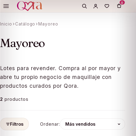
0
Inicio
Catálogo
Mayoreo
ation missing:
essibility.skip_to_text
Mayoreo
Lotes para revender. Compra al por mayor y
abre tu propio negocio de maquillaje con
productos curados por Qora.
2
productos
Filtros
Ordenar: