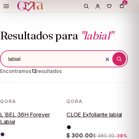
0
ation missing:
Resultados para
"labial"
essibility.skip_to_text
Encontramos
12
resultados
QORA
QORA
-38%
L´BEL 36H Forever
CLOE Exfoliante labial
Labial
$ 300.00
$ 480.00
-38%