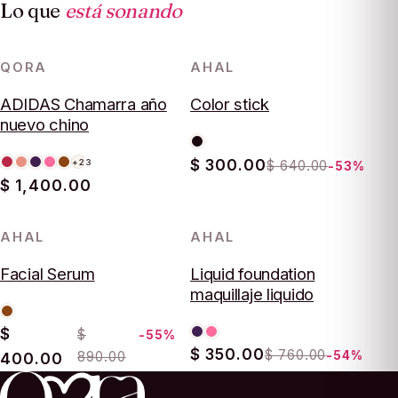
Lo que
está sonando
QORA
AHAL
-53%
ADIDAS Chamarra año
Color stick
nuevo chino
$ 300.00
$ 640.00
+23
-53%
$ 1,400.00
AHAL
AHAL
-55%
-54%
Facial Serum
Liquid foundation
maquillaje liquido
$
$
-55%
$ 350.00
$ 760.00
890.00
-54%
400.00