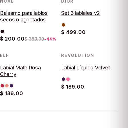
NUXE
DIOR
-44%
AGOTADO
Balsamo para labios
Set 3 labiales v2
secos o agrietados
$ 499.00
$ 200.00
$ 360.00
-44%
ELF
REVOLUTION
AGOTADO
AGOTADO
Labial Mate Rosa
Labial Líquido Velvet
Cherry
$ 189.00
$ 189.00