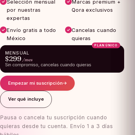
Selección mensual
Marcas premium +
por nuestras
Qora exclusivos
expertas
Envío gratis a todo
Cancelas cuando
México
quieras
PLAN ÚNICO
MENSUAL
$299
/mes
Sin compromiso, cancelas cuando quieras
Empezar mi suscripción
Ver qué incluye
Pausa o cancela tu suscripción cuando
quieras desde tu cuenta. Envío 1 a 3 días
hábiles.