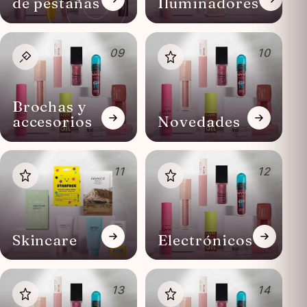
de pestañas
Iluminadores
09
10
Brochas y
accesorios
Novedades
11
12
Skincare
Electrónicos
13
14