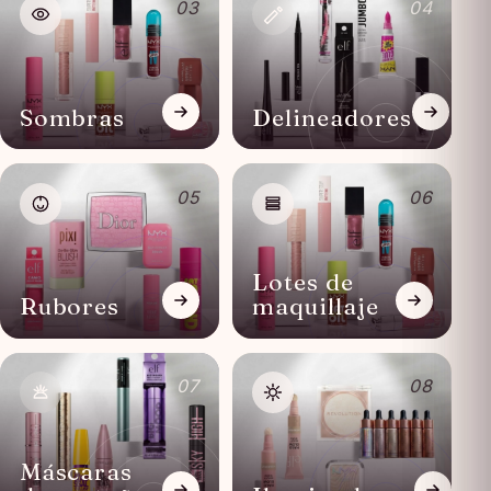
03
04
Sombras
Delineadores
05
06
Lotes de
Rubores
maquillaje
07
08
Máscaras