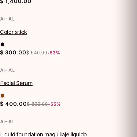
$ 1,400.00
AHAL
-53%
Color stick
$ 300.00
$ 640.00
-53%
AHAL
-55%
Facial Serum
$ 400.00
$ 890.00
-55%
AHAL
-54%
Liquid foundation maquillaje liquido