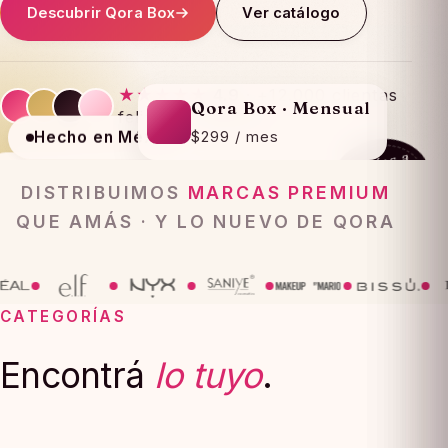
Descubrir Qora Box
Ver catálogo
★★★★★
4.9
· +12.000 clientas
Qora Box · Mensual
felices en México
$299 / mes
Hecho en México
Envíos a
todo
Mate · larga duración
Vegan · Cruelty Free
México
DISTRIBUIMOS
MARCAS PREMIUM
QUE AMÁS · Y LO NUEVO DE QORA
CATEGORÍAS
Encontrá
lo tuyo
.